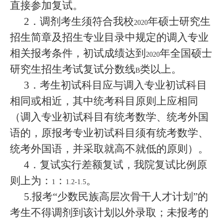
直接参加复试。
2
．调剂考生须符合我校
年硕士研究生
2020
招生简章及招生专业目录中规定的调入专业
相关报考条件，初试成绩达到
年全国硕士
2020
研究生招生考试复试分数线
类以上。
B
3
．考生初试科目应与调入专业初试科目
相同或相近，其中统考科目原则上应相同
（调入专业初试科目有统考数学、统考外国
语的，原报考专业初试科目须有统考数学、
统考外国语
）。
，并采取就高不就低的原则
4
．复试实行差额复试，我院复试比例原
则上为：
：
。
1
1.2-1.5
5.
报考“少数民族高层次骨干人才计划”的
考生不得调剂到该计划以外录取；未报考的