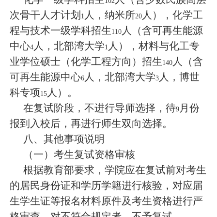
102
次骨干人才计划
人，纳米所
人），化学工
1
20
程与技术一级学科招生
人（含可再生能源
110
中心
人，北部湾大学
人），材料与化工专
4
1
业学位硕士（化学工程方向）招生
人（含
140
可再生能源中心
人，北部湾大学
人，博世
6
3
科专项
人）。
15
在复试阶段，不进行导师选择，待
月份
9
报到入校后，再进行师生双向选择。
八、其他事项说明
（一）考生复试资格审核
根据教育部要求，学院应在复试前对考生
的居民身份证和学历学籍进行核验，对应届
生学生证等报名材料原件及考生资格进行严
格审查，对不符合规定者，不予复试。