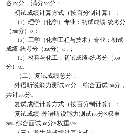
各
分，满分
分；
150
500
初试成绩计算方式（按百分制计算）：
（
）理学（化学）专业：初试成绩
统考分
1
=
（
分）
；
200
/2
（
）工学（化学工程与技术）专业：初试
2
成绩
统考分（
分）
；
=
350
/3.5
（
）材料与化工：初试成绩
统考分（
3
=
350
分）
。
/3.5
（二）复试成绩总分：
外语听说能力测试
分、综合面试
分，
100
100
共计
分。
200
复试成绩计算方式（按百分制计算）：
复试成绩
外语听说能力测试
分×权重
=
100
综合面试
分×权重
20%+
100
80%
（三）考生总成绩计算方式：