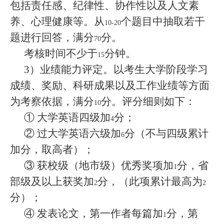
包括责任感、纪律性、协作性以及人文素
养、心理健康等。从
个题目中抽取若干
10-20
题进行回答，
满分
分。
70
考核时间不少于
分钟。
15
3
）业绩能力评定。以考生大学阶段学习
成绩、奖励、科研成果以及工作业绩等方面
为考察依据，满分
分。评分细则如下：
10
① 大学英语四级加
分；
4
② 过大学英语六级加
分（不与四级累计
6
加分，取高者）；
③ 获校级（地市级）优秀奖项加
分，省
1
部级及以上获奖加
分，（此项累计最高为
2
2
分）；
④ 发表论文，第一作者每篇加
分，第
1