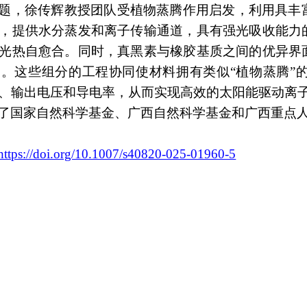
题，徐传辉教授团队
受植物蒸腾作用启发，
利用
具丰
，提供水分蒸发和离子传输通道
，
具有强光吸收能力
光热自愈
合。同时
，真黑素与
橡胶
基质之间的优异界
力。
这些组分的
工程协同使
材料
拥有类似
“
植物蒸腾
”
、
输出电压和导电率
，从而实现高效的太阳能驱动离
了国家自然科学基金、广西自然科学
基金和广西重点
https://doi.org/10.1007/s40820-025-01960-5