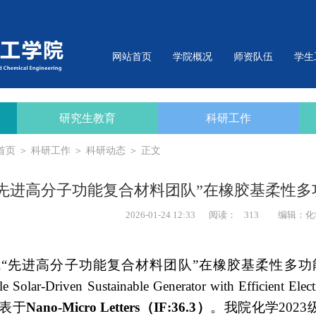
网站首页
学院概况
师资队伍
学生
研究生教育
科研工作
首页
＞
科研工作
＞
科研动态
＞ 正文
“先进高分子功能复合材料团队”在橡胶基柔性
2026-01-24 12:33
阅读：
313
编辑：化
“先进高分子功能复合材料团队”在橡胶基柔性多
le Solar
‑
Driven Sustainable Generator with Efficient Elect
表于
Nano-Micro Letters
（
I
F:36.3
）
。我院化学
2023