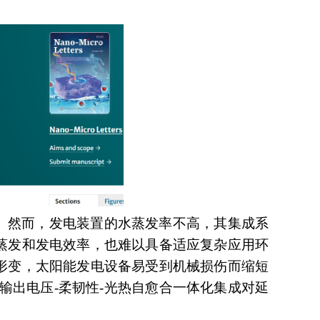
。然而，发电装置的水
蒸发率
不高，其
集成系
蒸发和发电效率，也
难以具备适应
复杂应用
环
形变
，太阳能发电设备易受到机械损伤
而
缩短
输出电压
-
柔韧性
-
光热自愈合一体化集成对延