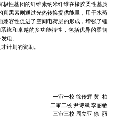
富极性基团的纤维素纳米纤维在
橡胶柔性
基质
的真黑素
则
通过光热转换提供能量，用于水蒸
面兼容性促进了空间电荷层的形成，增强了
锂
的系统和卓越的多功能特性，包括优异的
柔韧
子发电
。
人才计划的资助。
一审一校 
徐传辉 
黄  
柏
二审二校 
尹诗斌 
李丽敏
三审三校 
周立亚 
徐  
丽