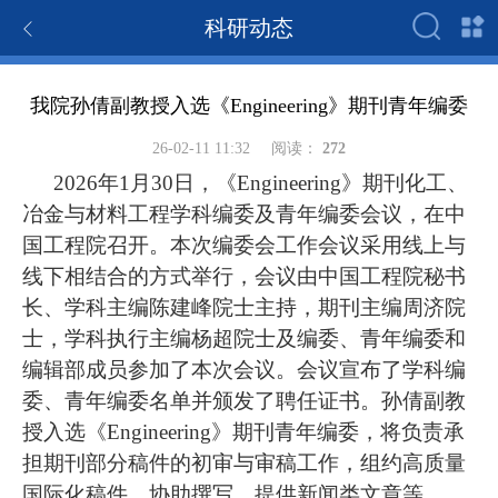
科研动态
我院孙倩副教授入选《Engineering》期刊青年编委
26-02-11 11:32
阅读：
272
2026年1月30日，《Engineering
》期刊化工、
冶金与材料工程学科编委及青年编委会议，在
中
国工程院召开。本次编委会工作会议采用线上与
线下相结合的方式举行，
会议
由
中国工程院秘书
长
、学科主编
陈建峰院士
主持
，期刊主编周济院
士，学科执行主编杨超院士
及编委、青年编委和
编辑部成员参加了本次会议。会议宣布
了
学科编
委、青年编委名单
并颁发
了
聘任证书。
孙倩副教
授
入选
《Engineering》期刊青年编委
，将负责承
担期刊部分稿件的初审与审稿工作，
组约高质量
国际化稿件，协助撰写、提供新闻类文章等
。