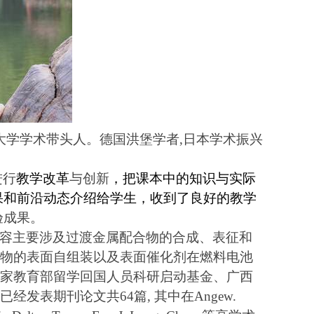
大学学术带头人。德国洪堡学者
,
日本学术振兴
进行
教学改革
与创新
，
把课本中的知识与实际
果和前沿动态介绍给学生，收到了良好的教学
验成果。
容主要涉及过渡金属配合物的合成、表征和
物的表面自组装以及表面催化剂在燃料电池
家教育部
留学回国人员科研启动基金、
广西
已经发表期刊论文共
64
篇
,
其中在
Angew.