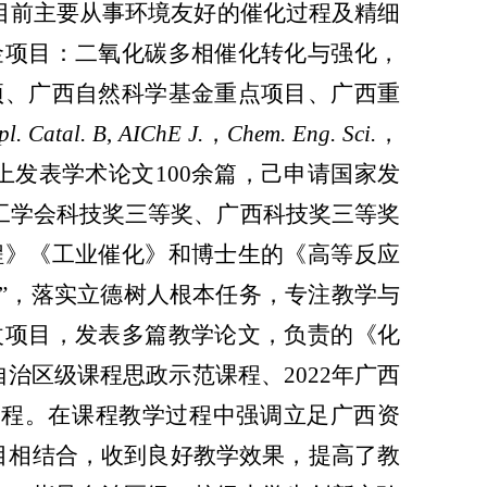
目前主要从事环境友好的催化过程及精细
金项目：二氧化碳多相催化转化与强化，
项、广西自然科学基金重点项目、广西重
pl. 
Catal. 
B
,
AIChE
J.
，
Chem. Eng. Sci.
，
上发表学术论文
100
余篇，己申请国家发
工学会科技奖三等奖、
广西科技奖三等奖
程》
《工业催化》和博士生的《高等反应
”，落实立德树人根本任务，专注教学与
改项目，发表多篇教学论文，负责的《化
自治区级课程思政示范课程、
2022
年广西
课程。在课程教学过程中
强调立足广西资
目
相
结合，收到良好教学效果，提高了教