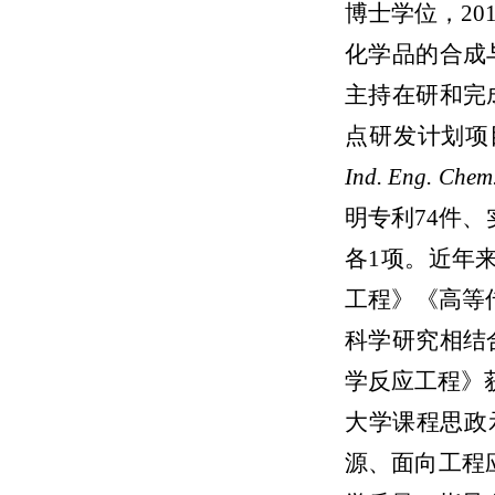
博士学位，
20
化学品的合成
主持
在研和完
点研发计划项
Ind.
Eng. 
Chem.
明专利
74
件、
各1项
。近年
工程
》《高等
科学研究相结
学反应工程》
大学课程思政
源、面向工程