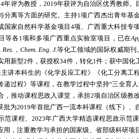
14
年评为教授
，2
019
年获评为
自治区
优秀教师
。
与分离等方面的研究。主持
1
项广西杰出青年基
成
国家自然科学基金项目
4项、广西重大科技专
目等各1项
和多项广西重点实验室项目，已在
Ap
 Res.
，
Chem. Eng. J.
等化工领域的国际权威期刊
实用新型
2
件，获授权
34
件
，转化1件
；获
中国化
来主讲
本科生的《化学反应工程》
《化工分离工
传递过程》等课程，在教学过程中坚持“三全育人
合，推动课程思政入课堂，承担
2
项自治区级
教
获批为
2019
年首批广西一流本科课程（线下）
、
示范课程、
2023
年广西大学精选课程思政示范
应用，注重
教学与承担的国家级、省
部级
科研
项