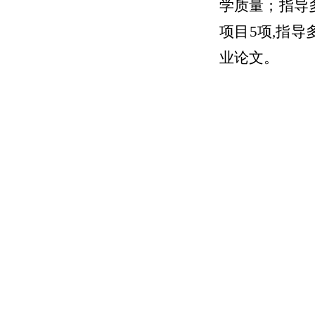
学质量；指导
项目
5
项
,
指导
业论文
。