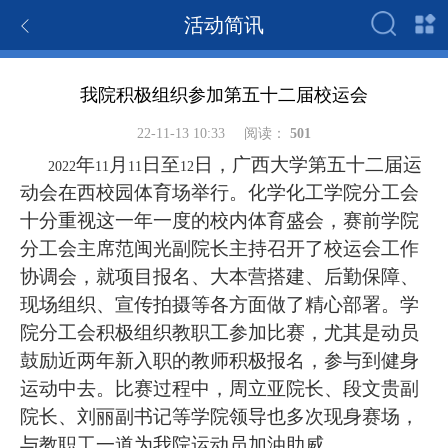
活动简讯
我院积极组织参加第五十二届校运会
22-11-13 10:33
阅读：
501
年
月
日至
日，广西大学第五十二届运
2022
11
11
12
动会在西校园体育场举行。化学化工学院分工会
十分重视这一年一度的校内体育盛会，赛前学院
分工会主席范闽光副院长主持召开了校运会工作
协调会，就项目报名、大本营搭建、后勤保障、
现场组织、宣传拍摄等各方面做了精心部署。学
院分工会积极组织教职工参加比赛，尤其是动员
鼓励近两年新入职的教师积极报名，参与到健身
运动中去。比赛过程中，周立亚院长、段文贵副
院长、刘丽副书记等学院领导也多次现身赛场，
与教职工一道为我院运动员加油助威。