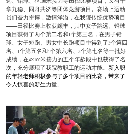
远、铅球、
×
米接力等田径比赛项目，又有十
4
100
拿九稳、同舟共济等团体竞游项目。赛场上运动
员们奋力拼搏，激情洋溢，在我院传统优势项目
——田径比赛上收获颇丰，其中女子跳远、铅球
项目获得了两个第二名和
个第三名，在男子铅
1
球、女子短跑、男女中长跑项目中得到了
个第四
3
名、
个第五名和
个第六名、
个第七名等一批好
1
1
3
成绩，在
×
米接力的五个年龄段中也获得了名
4
100
次，充分展现了我院教职工的运动才能。
新入职
的年轻老师积极参与了多个项目的比赛，带来了
令人惊喜的新生力量。