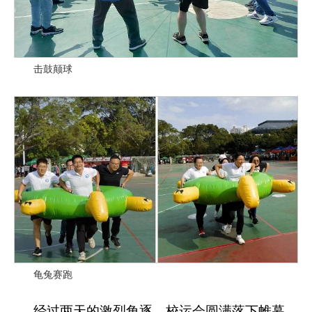
击鼓颠球
龟兔赛跑
经过两天的激烈角逐，校运会圆满落下帷幕。