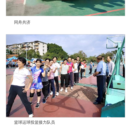
同舟共济
篮球运球投篮接力队员