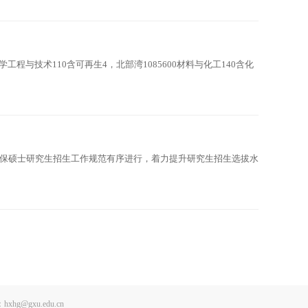
化学工程与技术110含可再生4，北部湾1085600材料与化工140含化
确保硕士研究生招生工作规范有序进行，着力提升研究生招生选拔水
：hxhg@gxu.edu.cn