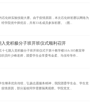
度的石化杯实验技能大赛。由于疫情原因，本次石化杯初赛以网络为
学院优中择优后，共有33名成员参加初赛。（图...
期入党积极分子班开班仪式顺利召开
十七期入党积极分子班开班仪式于第十教学楼10A-305教室举
织员叶少峰老师，团委学生会常委韦金柔、马佳玲等作...
学生继承优良传统，弘扬志愿服务精神，我院团委学生会、学生党
疫情原因，部分返校同学需要隔离观察。学院党支...