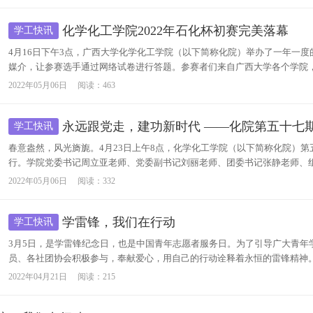
化学化工学院2022年石化杯初赛完美落幕
学工快讯
4月16日下午3点，广西大学化学化工学院（以下简称化院）举办了一年一
媒介，让参赛选手通过网络试卷进行答题。参赛者们来自广西大学各个学院，经
2022年05月06日
阅读：
463
永远跟党走，建功新时代 ——化院第五十七
学工快讯
春意盎然，风光旖旎。4月23日上午8点，化学化工学院（以下简称化院）第五
行。学院党委书记周立亚老师、党委副书记刘丽老师、团委书记张静老师、组
2022年05月06日
阅读：
332
学雷锋，我们在行动
学工快讯
3月5日，是学雷锋纪念日，也是中国青年志愿者服务日。为了引导广大青年
员、各社团协会积极参与，奉献爱心，用自己的行动诠释着永恒的雷锋精神。
2022年04月21日
阅读：
215