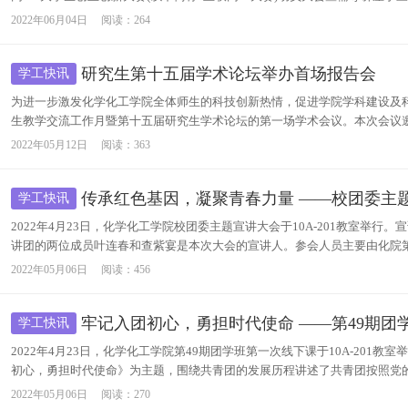
2022年06月04日
阅读：
264
研究生第十五届学术论坛举办首场报告会
学工快讯
为进一步激发化学化工学院全体师生的科技创新热情，促进学院学科建设及科
生教学交流工作月暨第十五届研究生学术论坛的第一场学术会议。本次会议邀
2022年05月12日
阅读：
363
传承红色基因，凝聚青春力量 ——校团委主
学工快讯
2022年4月23日，化学化工学院校团委主题宣讲大会于10A-201教室举
讲团的两位成员叶连春和查紫宴是本次大会的宣讲人。参会人员主要由化院第4
2022年05月06日
阅读：
456
牢记入团初心，勇担时代使命 ——第49期团
学工快讯
2022年4月23日，化学化工学院第49期团学班第一次线下课于10A-20
初心，勇担时代使命》为主题，围绕共青团的发展历程讲述了共青团按照党的
2022年05月06日
阅读：
270