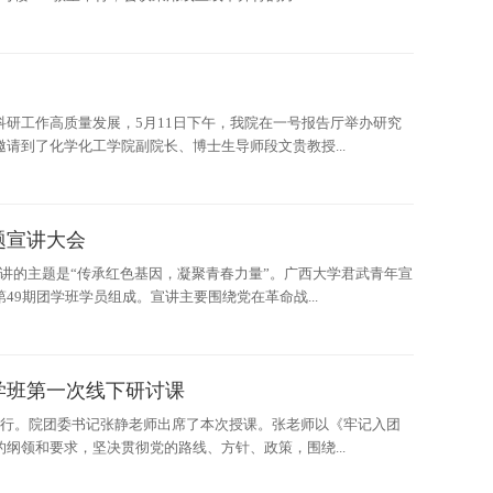
研工作高质量发展，5月11日下午，我院在一号报告厅举办研究
请到了化学化工学院副院长、博士生导师段文贵教授...
题宣讲大会
行。宣讲的主题是“传承红色基因，凝聚青春力量”。广西大学君武青年宣
9期团学班学员组成。宣讲主要围绕党在革命战...
学班第一次线下研讨课
1教室举行。院团委书记张静老师出席了本次授课。张老师以《牢记入团
纲领和要求，坚决贯彻党的路线、方针、政策，围绕...